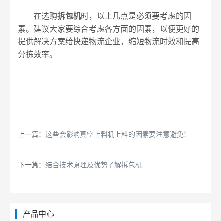
在选购
拆包机
时，以上几点是必须要考虑的因
素。建议大家要综合考虑各方面的因素，以便更好的
提供解决方案给快递物流企业，缩短物流时效和提高
分拣效率。
上一篇：
这些会影响真空上料机上料的因素要注意避免！
下一篇：
结合技术原理及优势了解拆包机
产品中心