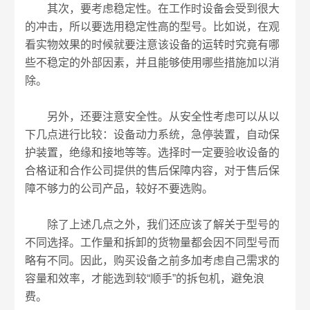
其次，要考虑稳定性。在工作时设备会受到很大
的冲击，所以要选用稳定性高的型号。比如说，在观
看实物效果的时候就要注意该设备的运转时究竟有哪
些不稳定的外部因素，并且能够使用哪些措施加以消
除。
另外，还要注意安全性。从安全性考虑可以从以
下几点进行比较：设备动力系统，急停装置，自动保
护装置，绝缘和接地等等。选择时一定要验收设备的
合格证和合作公司提供的售后保障内容，对于售后保
障不够力的公司产品，较好不要选购。
除了上述几点之外，我们还应该了解关于型号的
不同选择。工作量和拆卸的货物量都会因不同型号而
略有不同。因此，购买设备之前多加考虑自己需求的
容量和效率，才能选到较“顺手”的拆包机，避免浪
费。