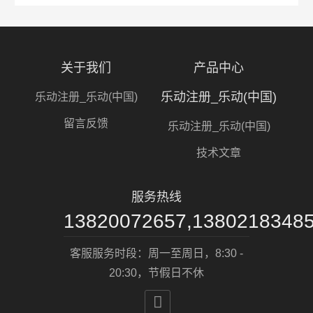
关于我们
产品中心
乐动注册_乐动(中国)
乐动注册_乐动(中国)
留言反馈
乐动注册_乐动(中国)
技术文章
服务热线
13820072657,1380218348
客服服务时段：周一至周日，8:30 -
20:30，节假日不休
