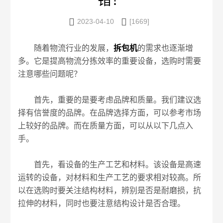
错！


2023-04-10
[1669]
随着物流行业的发展，
拆包机
的需求也逐渐增
多。它是提高物流分拣效率的重要设备，选购时需要
注意哪些问题呢？
首先，重要的是要考虑品牌和质量。我们建议选
择有信誉度的品牌。在品牌选择方面，可以参考市场
上较好的品牌。而在质量方面，可以从以下几点入
手。
首先，看设备的生产工艺和材料。该设备是高速
运转的设备，对材料和生产工艺的要求相对较高。所
以在选购时要关注结构材料，辨别是否是耐磨损，抗
拉伸的材料，同时也要注意结构设计是否合理。