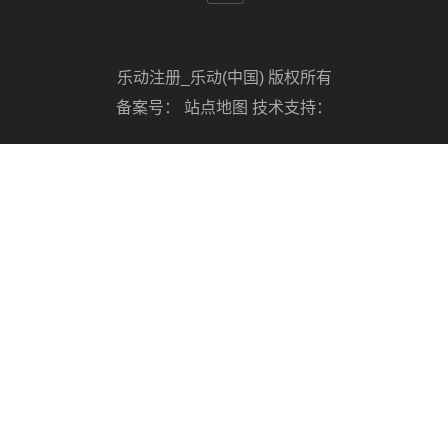
乐动注册_乐动(中国) 版权所有
备案号：
站点地图
技术支持：