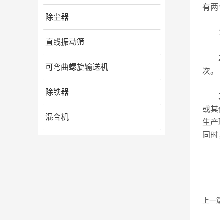
有两
除尘器
1.
直线振动筛
2.
可弯曲螺旋输送机
次。
除铁器
真空
或其
混合机
生产
同时
上一