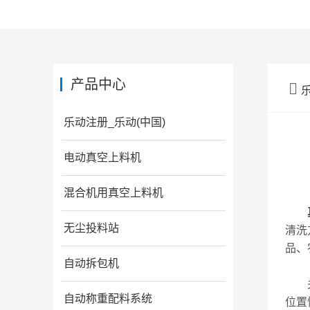
产品中心

乐动注册_乐动(中国)
电动真空上料机
混合机用真空上料机
无尘投料站
清洗
品、
自动拆包机
关
自动称重配料系统
位置