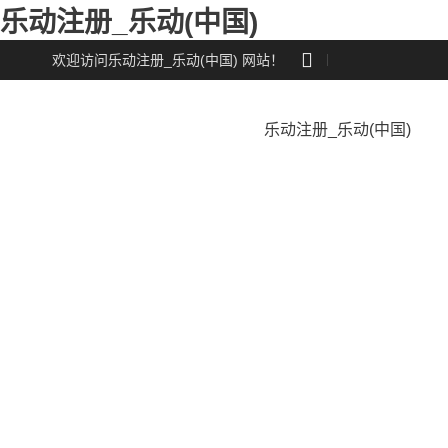
乐动注册_乐动(中国)

欢迎访问乐动注册_乐动(中国) 网站！
乐动注册_乐动(中国)