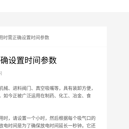
使用时需正确设置时间参数
正确设置时间参数
6]
机械、进料阀门、真空吸嘴等，具有装卸方便，
。如今正被广泛运用在制药、化工、冶金、食
用时，请设置一个小时，然后根据每个吸气口的
放电时间是为了确保放电时间延长一秒钟。它还