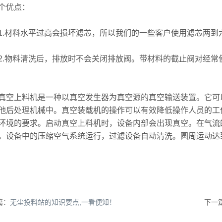
个优点：
材料水平过高会损坏滤芯，所以我们的一些客户使用滤芯两到
物料清洗后，排放时不会关闭排放阀。带材料的截止阀对经常
上料机是一种以真空发生器为真空源的真空输送装置。它可以
他后处理机械中。真空装载机的操作可以有效降低操作人员的工
环境的要求。启动真空上料机时，设备内部会出现真空。在气流
，设备中的压缩空气系统运行，过滤设备自动清洗。圆周运动达
篇：
无尘投料站的知识要点,一看便知！
下一