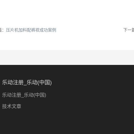
篇：
压片机加料配裤衩成功案例
下一
乐动注册_乐动(中国)
乐动注册_乐动(中国)
技术文章