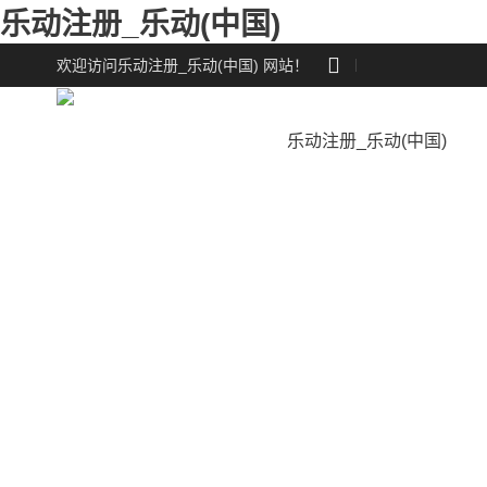
乐动注册_乐动(中国)

欢迎访问乐动注册_乐动(中国) 网站！
乐动注册_乐动(中国)