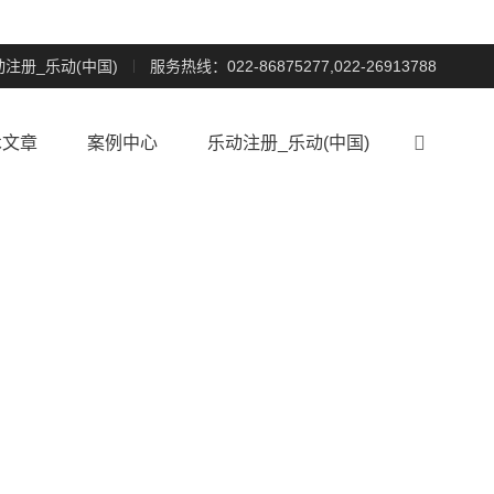
动注册_乐动(中国)
服务热线：022-86875277,022-26913788

术文章
案例中心
乐动注册_乐动(中国)