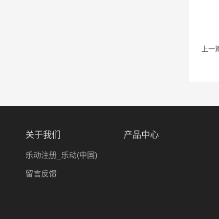
上一
关于我们
产品中心
乐动注册_乐动(中国)
留言反馈