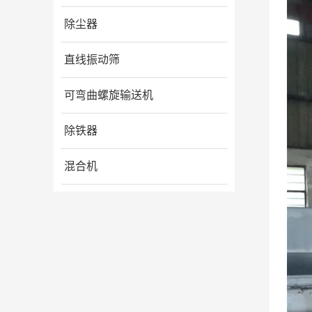
除尘器
直线振动筛
可弯曲螺旋输送机
除铁器
混合机