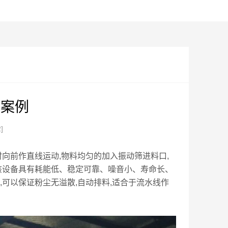
功案例
]
向前作直线运动,物料均匀的加入振动筛进料口,
该设备具有耗能低、稳定可靠、噪音小、寿命长、
可以保证粉尘无溢散,自动排料,适合于流水线作