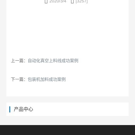


2020/3/4
[3257]
上一篇：
自动化真空上料线成功案例
下一篇：
包装机加料成功案例
产品中心