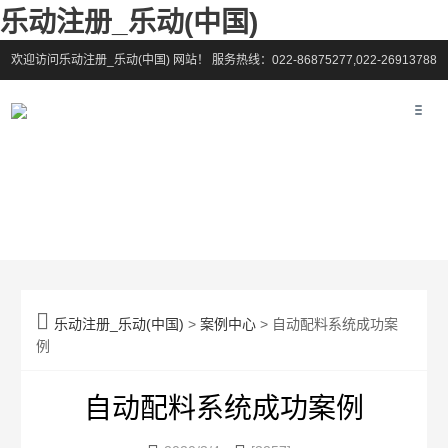
乐动注册_乐动(中国)
欢迎访问乐动注册_乐动(中国) 网站！
服务热线：022-86875277,022-26913788

乐动注册_乐动(中国)
>
案例中心
> 自动配料系统成功案
例
自动配料系统成功案例