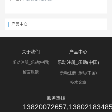
产品中心
关于我们
产品中心
乐动注册_乐动(中国)
乐动注册_乐动(中国)
留言反馈
乐动注册_乐动(中国)
技术文章
服务热线
13820072657,1380218348