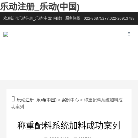
乐动注册_乐动(中国)
欢迎访问乐动注册_乐动(中国) 网站！
服务热线：022-86875277,022-26913788

乐动注册_乐动(中国)
>
案例中心
> 称重配料系统加料成
功案列
称重配料系统加料成功案列