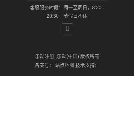
客服服务时段：周一至周日，8:30 -
20:30，节假日不休

乐动注册_乐动(中国) 版权所有
备案号：
站点地图
技术支持：