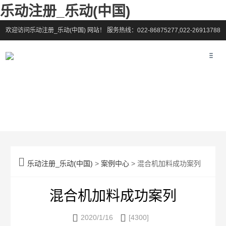
乐动注册_乐动(中国)
欢迎访问乐动注册_乐动(中国) 网站！
服务热线：022-86875277,022-26913788

乐动注册_乐动(中国)
>
案例中心
> 混合机加料成功案列
混合机加料成功案列


2020/1/16
[4300]