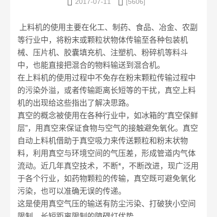


2017-07-11
[5606]
上料机的使用主要在化工、制药、食品、冶金、农副
等行业中，将粉末或颗粒状物体传输至各种包装机
械、压片机、胶囊填充机、注塑机、粉碎机等料斗
中，也能直接把混合的物料输送到混合机。
在上料机的使用过程中不免存在粉末颗粒传输过程中
的污染外溢，或者传输距离长短等的干扰，真空上料
机的出现给这些指出了解决思路。
真空的概念被使用在各种行业中，如冰箱的“真空保鲜
层”，用真空来保证食物与空气的接触避免氧化。真空
自动上料机借助于真空吸力来传送颗粒和粉末状物
料，利用真空与环境空间的气压差，形成管道内气体
流动。近几年真空技术，不断*，不断改进，现广泛用
于各个行业，如药物颗粒的传输，真空既可避免氧化
污染，也可以准确无误的传递。
这是使用真空气压的输送有防尘污染、打破狭小空间
限制、长短距离限制的障碍灯优势。