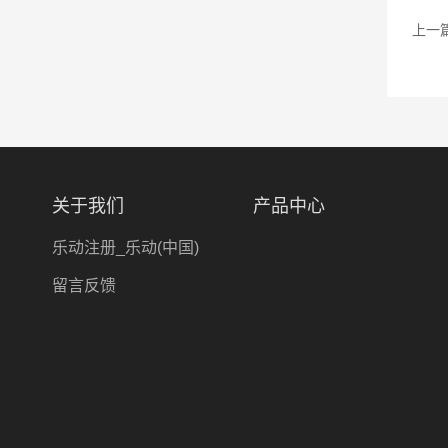
上一
关于我们
产品中心
乐动注册_乐动(中国)
留言反馈