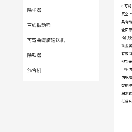
6.可
除尘器
真空上
具有结
直线振动筛
全面
*解决
可弯曲螺旋输送机
钛金属
有效消
除铁器
密封无
混合机
卫生
内壁精
智能控
积木式
低噪音