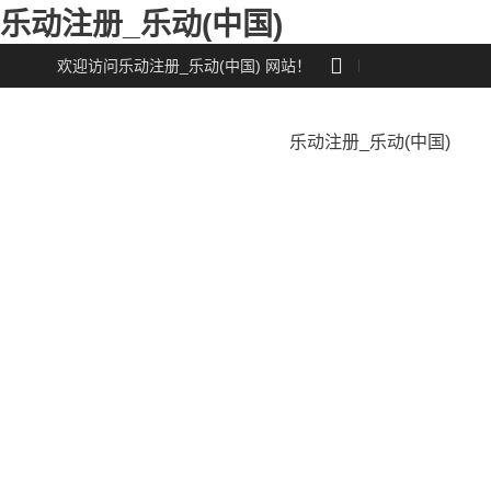
乐动注册_乐动(中国)

欢迎访问乐动注册_乐动(中国) 网站！
乐动注册_乐动(中国)