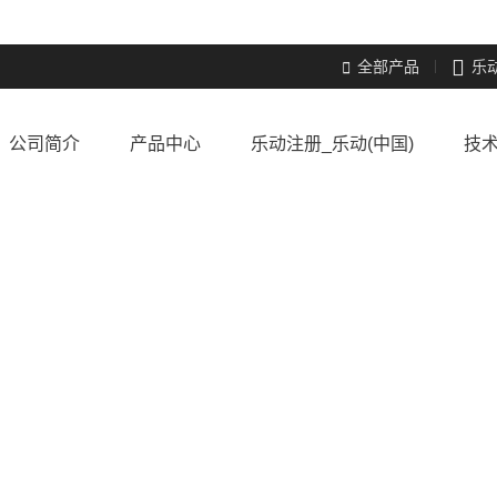

全部产品
乐

公司简介
产品中心
乐动注册_乐动(中国)
技