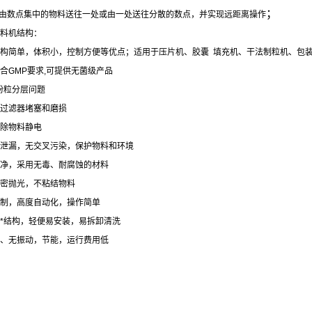
；
将由数点集中的物料送往一处或由一处送往分散的数点，并实现远距离操作
料机结构：
构简单，体积小，控制方便等优点；适用于压片机、胶囊 填充机、干法制粒机、包
符合GMP要求,可提供无菌级产品
粉粒分层问题
过滤器堵塞和磨损
除物料静电
泄漏，无交叉污染，保护物料和环境
洁净，采用无毒、耐腐蚀的材料
密抛光，不粘结物料
制，高度自动化，操作简单
*结构，轻便易安装，易拆卸清洗
、无振动，节能，运行费用低