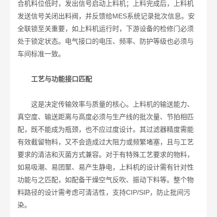
合机料位低时，发出信号启动上料机；上料完成后，上料机
发送信号关闭出料阀，并反馈给MES系统记录批次信息。安
全联锁至关重要，如上料机运行时，下游设备的检修门必须
处于锁定状态。电气接口的电压、频率、防护等级也必须与
车间标准一致。
工艺与功能接口匹配
这是决定传输效率与质量的核心。上料机的输送能力、
真空度、输送距离与高度必须与生产线的批次量、节拍相匹
配，既不能成为瓶颈，也不应过度设计。其过滤器精度需能
有效截留物料，又不会造成过大阻力或频繁堵塞，且与工艺
要求的清洁和灭菌方式兼容。对于有特殊工艺要求的物料，
如易吸潮、易团聚、易产生静电，上料机的设计需有针对性
功能与之匹配，如配备干燥空气反吹、振动下料等。整个物
料路径的设计需考虑可清洁性，支持CIP/SIP，防止批间污
染。