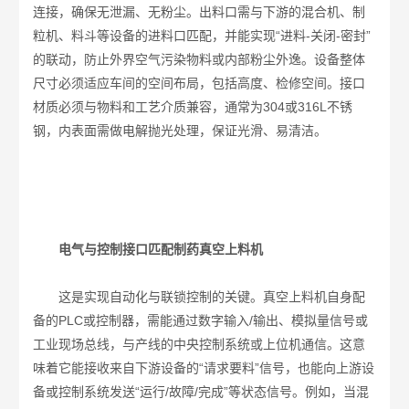
连接，确保无泄漏、无粉尘。出料口需与下游的混合机、制
粒机、料斗等设备的进料口匹配，并能实现“进料-关闭-密封”
的联动，防止外界空气污染物料或内部粉尘外逸。设备整体
尺寸必须适应车间的空间布局，包括高度、检修空间。接口
材质必须与物料和工艺介质兼容，通常为304或316L不锈
钢，内表面需做电解抛光处理，保证光滑、易清洁。
电气与控制接口匹配制药真空上料机
这是实现自动化与联锁控制的关键。真空上料机自身配
备的PLC或控制器，需能通过数字输入/输出、模拟量信号或
工业现场总线，与产线的中央控制系统或上位机通信。这意
味着它能接收来自下游设备的“请求要料”信号，也能向上游设
备或控制系统发送“运行/故障/完成”等状态信号。例如，当混