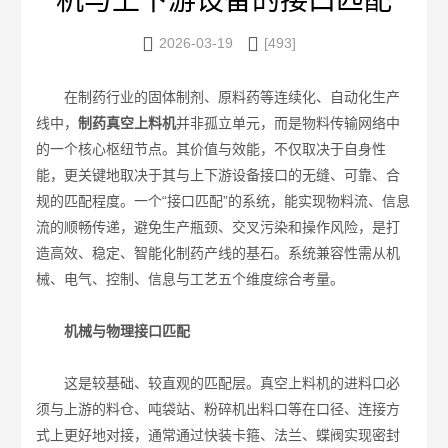
机与上下游设备的接口匹配


2026-03-19
[493]
在制药行业的固体制剂、原料药等连续化、自动化生产
线中，
制药真空上料机
并非孤立单元，而是物料传输网络中
的一个核心枢纽节点。其价值与效能，不仅取决于自身性
能，更关键地取决于其与上下游设备接口的无缝、可靠、合
规的匹配程度。一个“接口匹配”的系统，能实现物料流、信息
流的顺畅传递，避免生产瓶颈、交叉污染和操作风险，是打
造高效、稳定、智能化制药产线的基石。系统兼容性需从机
械、电气、控制、信息与工艺五个维度综合考量。
机械与物理接口匹配
这是较基础、较直观的匹配层。真空上料机的进料口必
须与上游的料仓、吨袋站、粉碎机出料口等在口径、连接方
式上更好地对接，通常通过快装卡箍、法兰、蝶阀实现密封