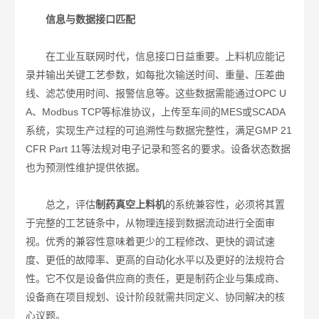
信息与数据接口匹配
在工业互联网时代，信息接口日益重要。上料机应能记
录并输出关键工艺参数，如每批次输送时间、重量、压差曲
线、滤芯使用时间、报警信息等。这些数据需能通过OPC U
A、Modbus TCP等标准协议，上传至车间的MES或SCADA
系统，实现生产过程的可追溯性与数据完整性，满足GMP 21
CFR Part 11等法规对电子记录和签名的要求。设备状态数据
也为预测性维护提供依据。
总之，评估
制药真空上料机
的系统兼容性，必须将其置
于完整的工艺链条中，从物理连接到数据流动进行全面审
视。优秀的兼容性意味着更少的工程修改、更快的调试速
度、更低的故障率、更高的自动化水平以及更好的法规符合
性。它不仅是设备供应商的责任，更是制药企业与集成商、
设备商在项目规划、设计阶段就需共同定义、协同解决的核
心议题。