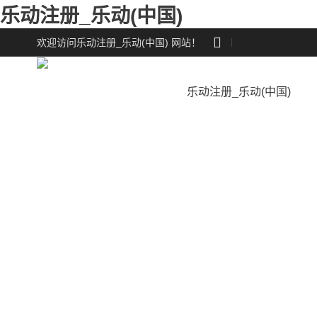
乐动注册_乐动(中国)

欢迎访问乐动注册_乐动(中国) 网站！
乐动注册_乐动(中国)