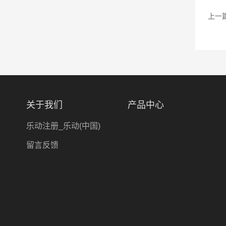
上一
关于我们
产品中心
乐动注册_乐动(中国)
留言反馈