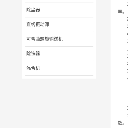
1.
除尘器
率。
2.
直线振动筛
3.
4.
可弯曲螺旋输送机
二
真空
除铁器
1.
2.
混合机
3.
4.
三
1.
数。