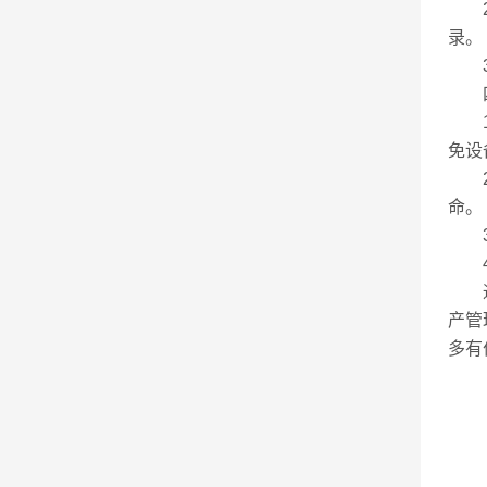
2.
录。
3.
四
1.
免设
2.
命。
3.
4.
通过
产管
多有