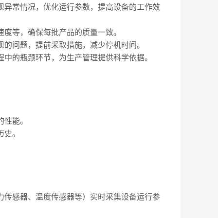
现异常情况，优化运行参数，提高设备的工作效
速度等，确保每批产品的质量一致。
现的问题，提前采取措施，减少停机时间。
程中的瓶颈环节，为生产管理提供科学依据。
。
的性能。
历史。
力传感器、温度传感器等）实时采集设备运行参