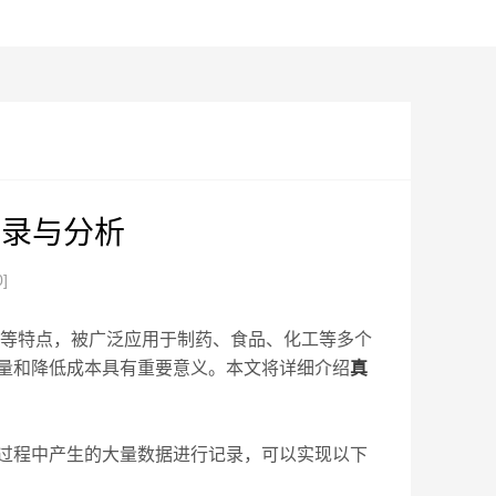
记录与分析
0]
等特点，被广泛应用于制药、食品、化工等多个
量和降低成本具有重要意义。本文将详细介绍
真
程中产生的大量数据进行记录，可以实现以下