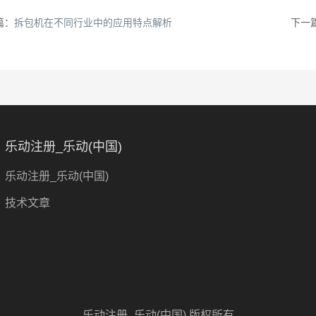
篇：
拆包机在不同行业中的应用特点解析
下一
乐动注册_乐动(中国)
乐动注册_乐动(中国)
技术文章
乐动注册_乐动(中国) 版权所有