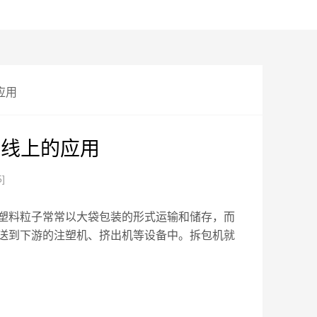
应用
装线上的应用
5]
塑料粒子常常以大袋包装的形式运输和储存，而
送到下游的注塑机、挤出机等设备中。拆包机就