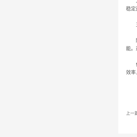
为了
稳定
五
随着
能。
作为
效率
上一