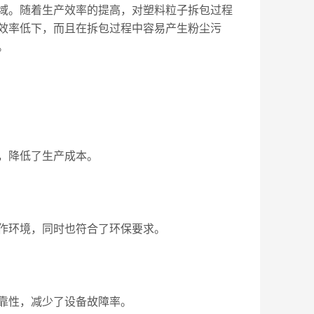
。随着生产效率的提高，对塑料粒子拆包过程
效率低下，而且在拆包过程中容易产生粉尘污
。
，降低了生产成本。
作环境，同时也符合了环保要求。
靠性，减少了设备故障率。