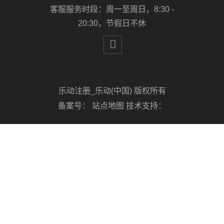
客服服务时段：周一至周日，8:30 -
20:30，节假日不休

乐动注册_乐动(中国) 版权所有
备案号：
站点地图
技术支持：