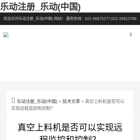
乐动注册_乐动(中国)
欢迎访问乐动注册_乐动(中国) 网站！
服务热线：022-86875277,022-26913788

乐动注册_乐动(中国)
>
技术文章
> 真空上料机是否可以
实现远程监控和控制？
真空上料机是否可以实现远