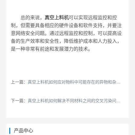
总的来说，
真空上料机
可以实现远程监控和控
制，但需要具备相应的硬件设备和软件支持，并要注
意网络安全问题。通过远程监控和控制，可以提高设
备的生产效率和安全性，降低维护成本和人力投入，
是一种非常有前途和发展潜力的技术。
上一篇：
真空上料机如何应对物料中可能存在的异物和杂质？
下一篇：
真空上料机如何解决不同材料之间的交叉污染问题？
产品中心