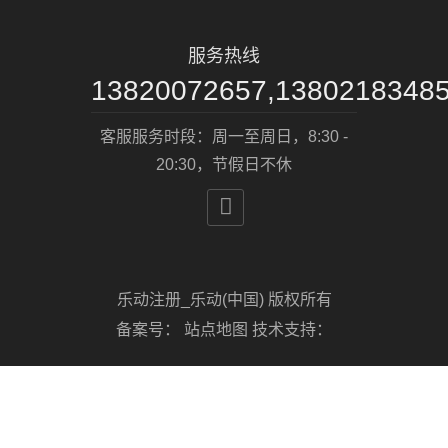
服务热线
13820072657,1380218348
客服服务时段：周一至周日，8:30 -
20:30，节假日不休

乐动注册_乐动(中国) 版权所有
备案号：
站点地图
技术支持：