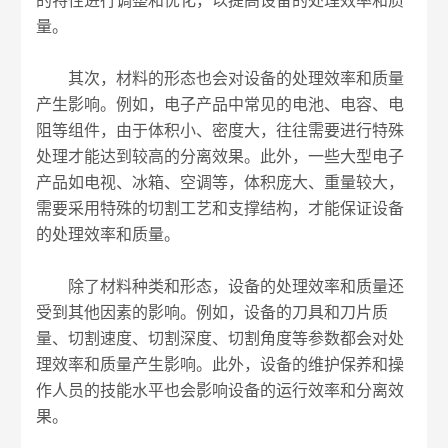
的特性进行调整和优化，以提高设备的处理效率和质
量。
其次，材料的形态也会对设备的处理效率和质量
产生影响。例如，电子产品中常见的电池、电容、电
阻等组件，由于体积小、密度大，往往需要进行特殊
处理才能达到较高的分离效果。此外，一些大型电子
产品如电视、冰箱、空调等，体积庞大、重量较大，
需要采用特殊的切割工艺和支撑结构，才能保证设备
的处理效率和质量。
除了材料种类和形态，设备的处理效率和质量还
受到其他因素的影响。例如，设备的刀具和刀片质
量、切割速度、切割深度、切割角度等参数都会对处
理效率和质量产生影响。此外，设备的维护保养和操
作人员的技能水平也会影响设备的运行效率和分离效
果。