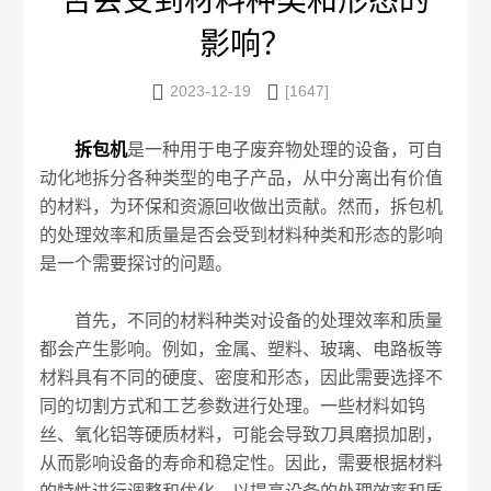
否会受到材料种类和形态的
影响？


2023-12-19
[1647]
拆包机
是一种用于电子废弃物处理的设备，可自
动化地拆分各种类型的电子产品，从中分离出有价值
的材料，为环保和资源回收做出贡献。然而，拆包机
的处理效率和质量是否会受到材料种类和形态的影响
是一个需要探讨的问题。
首先，不同的材料种类对设备的处理效率和质量
都会产生影响。例如，金属、塑料、玻璃、电路板等
材料具有不同的硬度、密度和形态，因此需要选择不
同的切割方式和工艺参数进行处理。一些材料如钨
丝、氧化铝等硬质材料，可能会导致刀具磨损加剧，
从而影响设备的寿命和稳定性。因此，需要根据材料