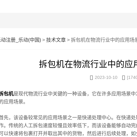
乐动注册_乐动(中国)
>
技术文章
> 拆包机在物流行业中的应用场
拆包机在物流行业中的应


2023-10-10
[174
拆包机
是现代物流行业中关键的一种设备，它在许多应用场景中
的应用场景。
，该设备较常见的应用场景之一是快递处理中心。在快递处理
作。传统的人工拆包速度较慢且效率低下，而该设备能够自动完
可以快速将包裹打开并取出其中的货物，然后进行后续处理，如