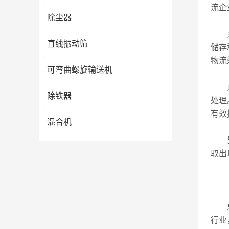
流企
除尘器
此外
直线振动筛
储存
物流
可弯曲螺旋输送机
此外
除铁器
处理
有效
混合机
另外
取出
总
行业