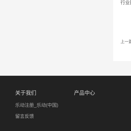
行业
上一
关于我们
产品中心
乐动注册_乐动(中国)
留言反馈