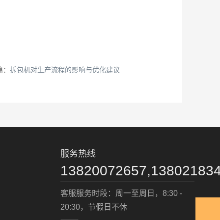
篇：
拆包机对生产流程的影响与优化建议
服务热线
13820072657,13802183
客服服务时段：周一至周日，8:30 -
20:30，节假日不休