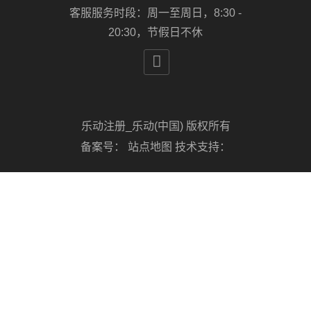
客服服务时段：周一至周日，8:30 -
20:30，节假日不休

乐动注册_乐动(中国) 版权所有
备案号：
站点地图
技术支持：