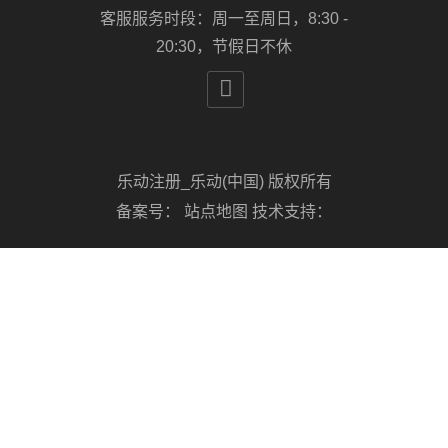
客服服务时段：周一至周日，8:30 -
20:30，节假日不休

乐动注册_乐动(中国) 版权所有
备案号：
站点地图
技术支持：