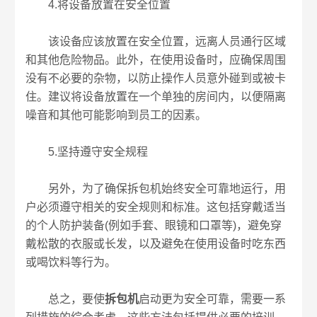
4.将设备放置在安全位置
该设备应该放置在安全位置，远离人员通行区域
和其他危险物品。此外，在使用设备时，应确保周围
没有不必要的杂物，以防止操作人员意外碰到或被卡
住。建议将设备放置在一个单独的房间内，以便隔离
噪音和其他可能影响到员工的因素。
5.坚持遵守安全规程
另外，为了确保拆包机始终安全可靠地运行，用
户必须遵守相关的安全规则和标准。这包括穿戴适当
的个人防护装备(例如手套、眼镜和口罩等)，避免穿
戴松散的衣服或长发，以及避免在使用设备时吃东西
或喝饮料等行为。
总之，要使
拆包机
启动更为安全可靠，需要一系