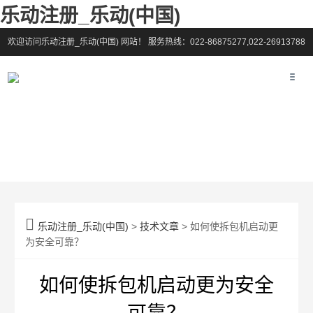
乐动注册_乐动(中国)
欢迎访问乐动注册_乐动(中国) 网站！
服务热线：022-86875277,022-26913788

乐动注册_乐动(中国)
>
技术文章
> 如何使拆包机启动更
为安全可靠？
如何使拆包机启动更为安全