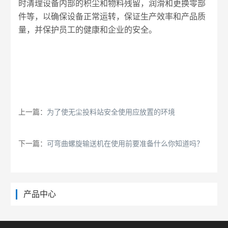
时清理设备内部的积尘和物料残留，润滑和更换零部
件等，以确保设备正常运转，保证生产效率和产品质
量，并保护员工的健康和企业的安全。
上一篇：
为了使无尘投料站安全使用应放置的环境
下一篇：
可弯曲螺旋输送机在使用前要准备什么你知道吗？
产品中心