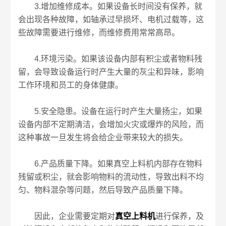
3.增加维修成本。如果设备长时间没有保养，就
会出现各种故障，如轴承过早损坏、电机过载等，这
些故障需要进行维修，而维修费用常常高昂。
4.环境污染。如果该设备内部有积尘或者物料残
留，会导致设备运行时产生大量的灰尘和异味，影响
工作环境和员工的身体健康。
5.安全隐患。设备在运行时产生大量扬尘，如果
设备内部不定期清洁，会增加火灾或爆炸的风险，而
这种事故一旦发生将会给企业带来较大的损失。
6.产品质量下降。如果真空上料机内部存在物料
残留或积尘，就会影响物料的流动性，导致出料不均
匀、物料混杂等问题，然后导致产品质量下降。
因此，企业需要定期对
真空上料机
进行保养，及