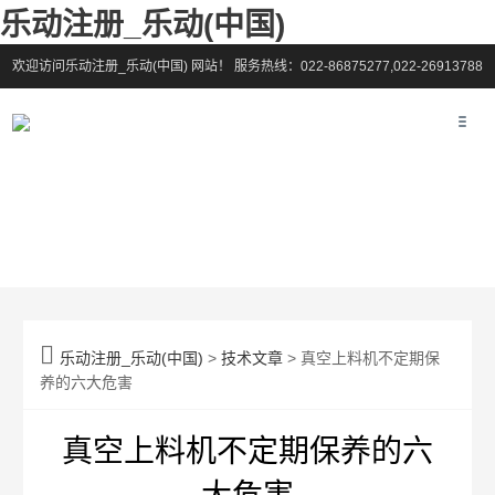
乐动注册_乐动(中国)
欢迎访问乐动注册_乐动(中国) 网站！
服务热线：022-86875277,022-26913788

乐动注册_乐动(中国)
>
技术文章
> 真空上料机不定期保
养的六大危害
真空上料机不定期保养的六