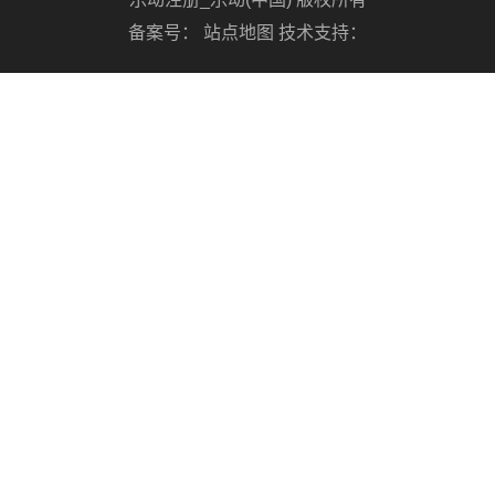
备案号：
站点地图
技术支持：