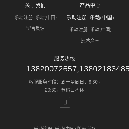
关于我们
产品中心
乐动注册_乐动(中国)
乐动注册_乐动(中国)
留言反馈
乐动注册_乐动(中国)
技术文章
服务热线
13820072657,1380218348
客服服务时段：周一至周日，8:30 -
20:30，节假日不休

乐动注册_乐动(中国) 版权所有