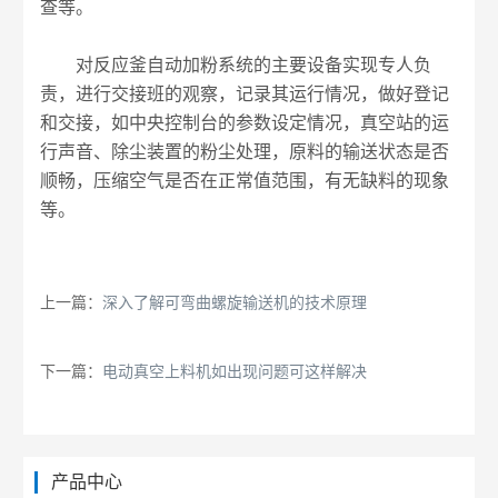
查等。
对反应釜自动加粉系统的主要设备实现专人负
责，进行交接班的观察，记录其运行情况，做好登记
和交接，如中央控制台的参数设定情况，真空站的运
行声音、除尘装置的粉尘处理，原料的输送状态是否
顺畅，压缩空气是否在正常值范围，有无缺料的现象
等。
上一篇：
深入了解可弯曲螺旋输送机的技术原理
下一篇：
电动真空上料机如出现问题可这样解决
产品中心