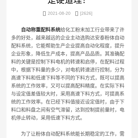
是硬道理！


2021-08-20
[2626]
自动称重配料系统
给化工粉末加工行业带来了许
多的好处，越来越远的企业主动选购达安泰粉体自动
配料系统，它能帮助生产企业提高自动化程度，提升
企业形象，降低生产成本，提高产品品质。其准确配
料的关键是控制下料电机的转速和启停，在配料过程
中，根据下料量的多少，对电机转速进行控制，分为
高速下料和低速下料等不同的下料方式，既可以提高
系统的工作效率，又可以提高配料精度。在实际下料
与设定值差值较大时，采用高速下料方式，可提高系
统的工作效率。在已经下料值接近设定值时，由于下
料口和料盘之间有空气滞留，达到控制提前量时，电
机停止转动，采用低速下料方式。
为了让粉体自动配料系统能长期稳定的工作，需