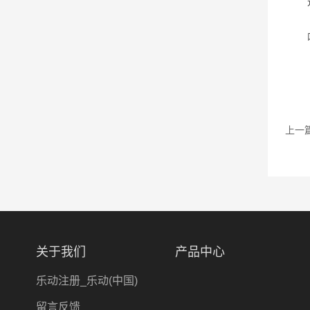
过滤面
吸料
上一
关于我们
产品中心
乐动注册_乐动(中国)
留言反馈