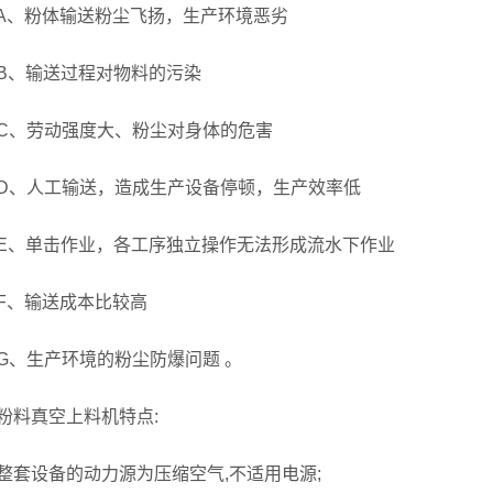
粉体输送粉尘飞扬，生产环境恶劣
、输送过程对物料的污染
劳动强度大、粉尘对身体的危害
人工输送，造成生产设备停顿，生产效率低
单击作业，各工序独立操作无法形成流水下作业
、输送成本比较高
生产环境的粉尘防爆问题 。
真空上料机特点:
设备的动力源为压缩空气,不适用电源;