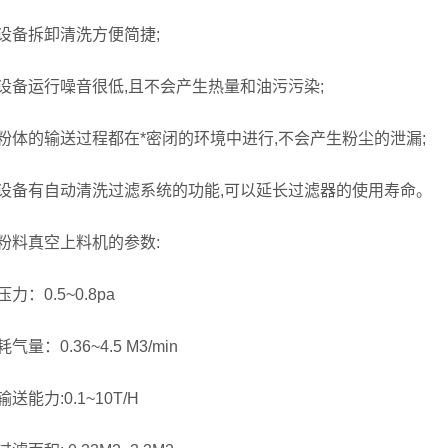
拆卸清洗方便简捷;
运行噪音很低,且不会产生热量和油污污染;
的输送过程都在*密闭的环境中进行,不会产生粉尘的泄漏;
有自动清洗过滤系统的功能,可以延长过滤器的使用寿命。
真空上料机的参数:
：0.5~0.8pa
：0.36~4.5 M3/min
能力:0.1~10T/H