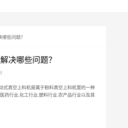
决哪些问题？
以解决哪些问题？
4]
动式真空上料机是属于粉料真空上料机里的一种
药行业,化工行业,塑料行业,农产品行业以及其