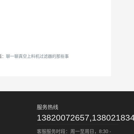
篇：
聊一聊真空上料机过滤器的那些事
服务热线
13820072657,13802183
客服服务时段：周一至周日，8:30 -