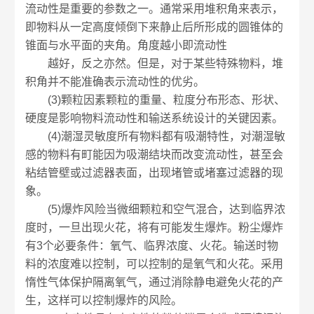
流动性是重要的参数之一。通常采用堆积角来表示，
即物料从一定高度倾倒下来静止后所形成的圆锥体的
锥面与水平面的夹角。角度越小即流动性
越好，反之亦然。但是，对于某些特殊物料，堆
积角并不能准确表示流动性的优劣。
(3)颗粒因素颗粒的重量、粒度分布形态、形状、
硬度是影响物料流动性和输送系统设计的关键因素。
(4)潮湿灵敏度所有物料都有吸潮特性，对潮湿敏
感的物料有町能因为吸潮结块而改变流动性，甚至会
粘结管壁或过滤器表面，出现堵管或堵塞过滤器的现
象。
(5)爆炸风险当微细颗粒和空气混合，达到临界浓
度时，一旦出现火花，将有可能发生爆炸。粉尘爆炸
有3个必要条件：氧气、临界浓度、火花。输送时物
料的浓度难以控制，可以控制的是氧气和火花。采用
惰性气体保护隔离氧气，通过消除静电避免火花的产
生，这样可以控制爆炸的风险。