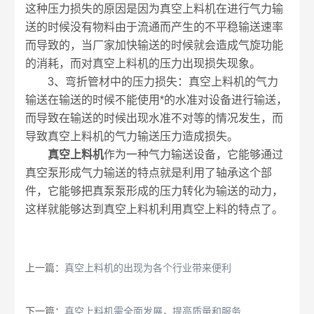
这种压力损失的原因是因为真空上料机在进行气力输
送的时候没有物料由于流通而产生的不平稳输送速率
而导致的，当厂家加快输送的时候就会造成气旋功能
的消耗，而对真空上料机的压力出现损失现象。
3、弯折管材中的压力损失：真空上料机的气力
输送在输送的时候不能使用*的水准对设备进行输送，
而导致在输送的时候出现水准不对等的情况发生，而
导致真空上料机的气力输送压力造成损失。
真空上料机
作为一种气力输送设备，它能够通过
真空泵形成气力输送的特点就是利用了轴承这个部
件，它能够把真泵泵形成的压力转化为输送的动力，
这样就能够达到真空上料机利用真空上料的特点了。
上一篇：
真空上料机的出现为各个行业带来便利
下一篇：
真空上料机需全面发展，提高质量和服务