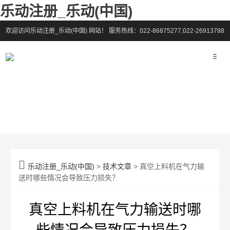
乐动注册_乐动(中国)
欢迎访问乐动注册_乐动(中国) 网站！
服务热线：022-86875277,022-26913788

乐动注册_乐动(中国)
>
技术文章
> 真空上料机在气力输
送时哪些情况会导致压力损失？
真空上料机在气力输送时哪