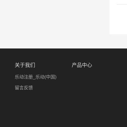
关于我们
产品中心
乐动注册_乐动(中国)
留言反馈