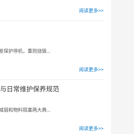
阅读更多>>
保护停机，重则烧毁...
阅读更多>>
与日常维护保养规范
弱和物料阻塞两大典...
阅读更多>>