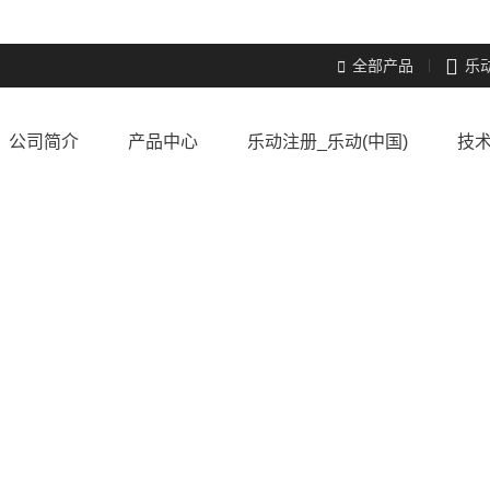

全部产品
乐

公司简介
产品中心
乐动注册_乐动(中国)
技