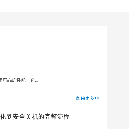
可靠的性能。它...
阅读更多>>
始化到安全关机的完整流程